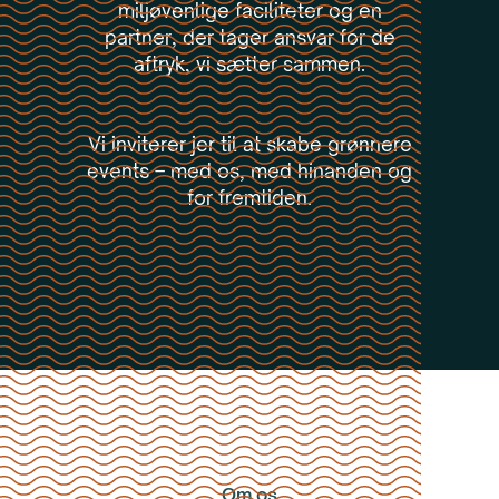
miljøvenlige faciliteter og en
partner, der tager ansvar for de
aftryk, vi sætter sammen.
Vi inviterer jer til at skabe grønnere
events – med os, med hinanden og
for fremtiden.
Om os