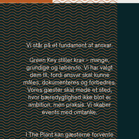
Vi står på et fundament af ansvar.
Green Key stiller krav – mange,
grundige og løbende. Vi har valgt
dem til, fordi ansvar skal kunne
måles, dokumenteres og forbedres.
Vores gæster skal møde et sted,
hvor bæredygtighed ikke blot er
ambition, men praksis. Vi skaber
events med omtanke.
I The Plant kan gæsterne forvente