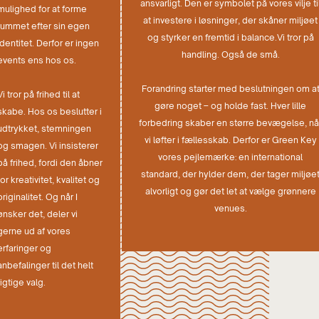
ansvarligt. Den er symbolet på vores vilje ti
mulighed for at forme
at investere i løsninger, der skåner miljøet
rummet efter sin egen
og styrker en fremtid i balance.Vi tror på
identitet. Derfor er ingen
handling. Også de små.
events ens hos os.
Forandring starter med beslutningen om a
Vi tror på frihed til at
gøre noget – og holde fast. Hver lille
skabe. Hos os beslutter i
forbedring skaber en større bevægelse, nå
udtrykket, stemningen
vi løfter i fællesskab. Derfor er Green Key
og smagen. Vi insisterer
vores pejlemærke: en international
på frihed, fordi den åbner
standard, der hylder dem, der tager miljøe
for kreativitet, kvalitet og
alvorligt og gør det let at vælge grønnere
originalitet. Og når I
venues.
ønsker det, deler vi
gerne ud af vores
erfaringer og
anbefalinger til det helt
rigtige valg.