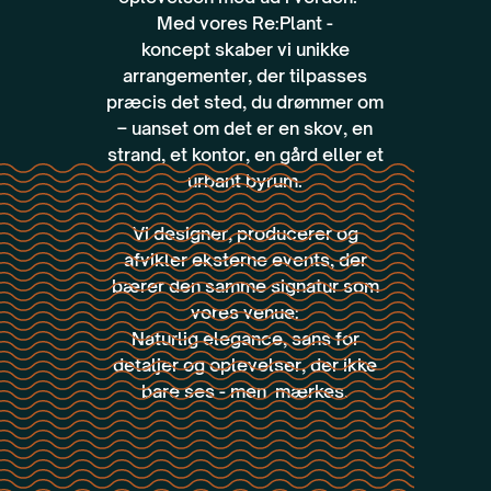
Med vores Re:Plant -
koncept skaber vi unikke
arrangementer, der tilpasses
præcis det sted, du drømmer om
– uanset om det er en skov, en
strand, et kontor, en gård eller et
urbant byrum.
Vi designer, producerer og
afvikler eksterne events, der
bærer den samme signatur som
vores venue:
Naturlig elegance, sans for
detaljer og oplevelser, der ikke
bare ses - men mærkes.