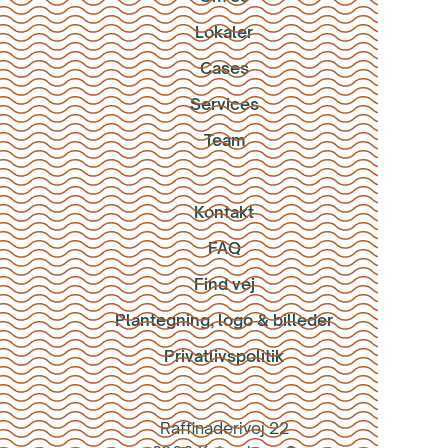
Lokaler
Cases
Services
Team
Kontakt
FAQ
Find vej
Plantegning, logo & billeder
Privatlivspolitik
Raffinaderivej 22