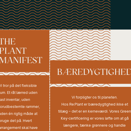
THE
PLANT
MANIFEST
BÆREDYGTIGHE
Vi tror på det fleksible
rum. Et råt lærred uden
Vi forpligter os til planeten.
fast inventar, uden
Hos Re:Plant er bæredygtighed ikke et
forudbestemte rammer,
tillæg – det er en kerneværdi. Vores Green
uden én rigtig måde at
Key-certificering er vores løfte om at gå
bruge det på. Hvert
længere, tænke grønnere og handle
arrangement skal have