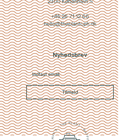
2300 København S
+45 26 71 12 66
hello@theplantcph.dk
Nyhedsbrev