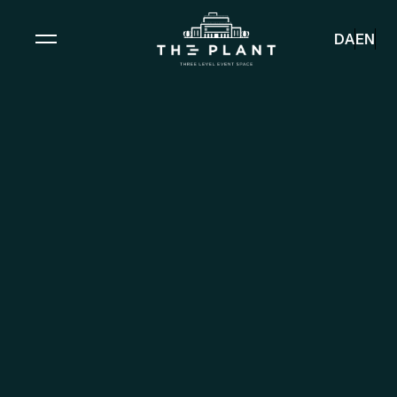
DA
EN