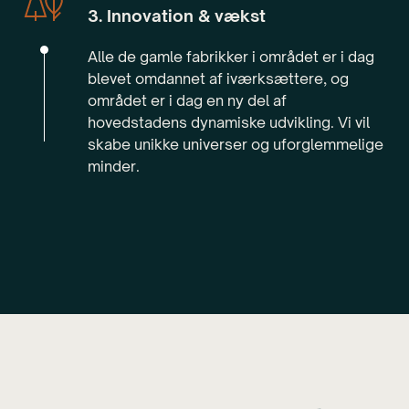
3. Innovation & vækst
Alle de gamle fabrikker i området er i dag
blevet omdannet af iværksættere, og
Skab dit univers
området er i dag en ny del af
hovedstadens dynamiske udvikling. Vi vil
skabe unikke universer og uforglemmelige
The Plant udgør et unikt og fleksibelt venue,
minder.
hvor I kan skabe rum i rummet, ændre farver og
brande lokalerne helt efter ønske.